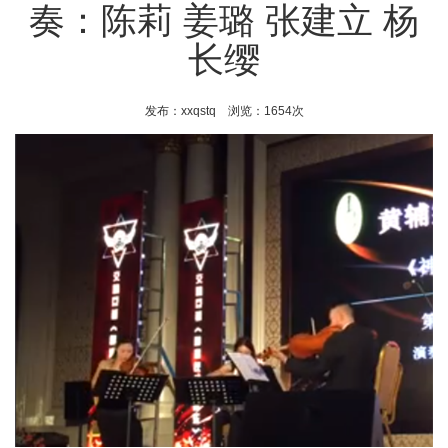
奏：陈莉 姜璐 张建立 杨
长缨
发布：xxqstq 浏览：1654次