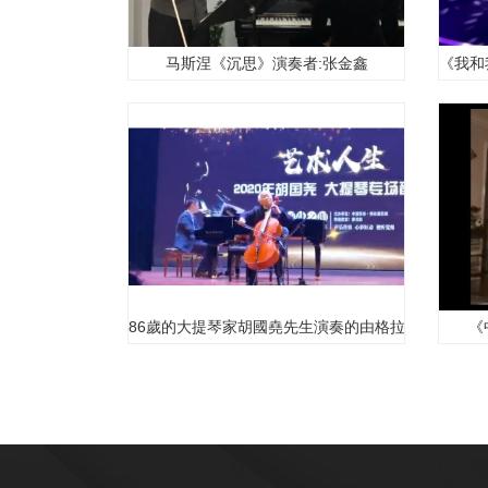
马斯涅《沉思》演奏者:张金鑫
《我和
86歲的大提琴家胡國堯先生演奏的由格拉祖諾夫作曲
《