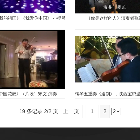
我的祖国》《我爱你中国》 小提琴领奏:小提琴家 沈琤
《你是这样的人》演奏者张
的《西班牙小夜曲》
中国花鼓》（片段）宋文 演奏
钢琴五重奏《送别》，陕西宝鸡
19 条记录 2/2 页
上一页
1
2