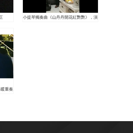
正
小提琴獨奏曲《山丹丹開花紅艷艷》，演奏者:王春海
温暖重奏乐团演奏