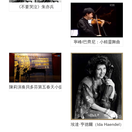
《不要哭泣》朱亦兵
寧峰/巴齊尼：小精靈舞曲
陳莉演奏貝多芬第五春天小提琴鋼琴奏鳴曲 第壹樂章 查爾達十舞曲
埃達·亨德爾（Ida Haendel）