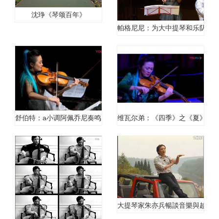
沈琤《琴颂百年》
帕格尼尼：为大中提琴和乐队而作
舒伯特：a小调阿佩乔尼奏鸣曲第一乐章：演奏者:杨依诺
维瓦尔弟：《四季》之《夏》第一
大提琴家朱亦兵暢談音樂與越野