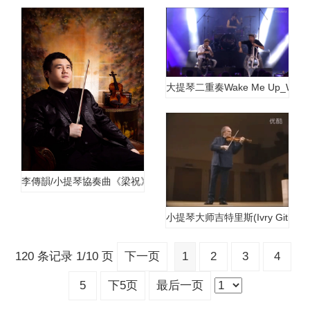
大提琴二重奏Wake Me Up_We Fo
李傳韻/小提琴協奏曲《梁祝》
小提琴大师吉特里斯(Ivry Gitlis)
120 条记录 1/10 页
下一页
1
2
3
4
5
下5页
最后一页