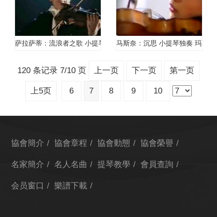
萨拉萨蒂：流浪者之歌 小提琴独奏 柯岗
马斯奈：沉思 小提琴独奏 玛丽娜·齐琪(
120 条记录 7/10 页
上一页
下一页
第一页
上5页
6
7
8
9
10
協會簡介
協會章程
協會動態
協會榮譽
名家簡介
名人名曲
提琴教學
會員查詢
会员窗口
樂譜下載