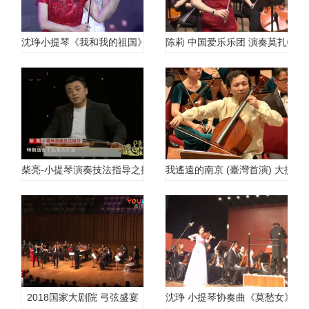
沈琤小提琴《我和我的祖国》南京艺术学院
陈莉 中国爱乐乐团 演奏莫扎特
柴亮-小提琴演奏技法指导之揉弦
我遙遠的南京 (臺灣首演) 大提琴
2018国家大剧院 弓弦盛宴
沈琤 小提琴协奏曲《莫愁女》