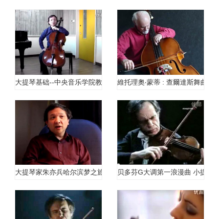
大提琴基础--中央音乐学院教授朱亦兵
維托理奧‧蒙蒂 : 查爾達斯舞曲(
大提琴家朱亦兵哈尔滨梦之旅
贝多芬G大调第一浪漫曲 小提琴独